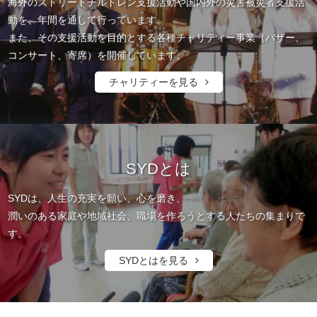
海外のストリートチルドレン支援活動や国内外の災害被災者支援活
動を、年間を通して行っています。
また、その支援活動を目的とする各種チャリティー事業（バザー、
コンサート、寄席）を開催しています。
チャリティーを見る
SYDとは
SYDは、人生の充実を願い、心を磨き、
潤いのある家庭や地域社会、職場を作ろうとする人たちの集まりで
す。
SYDとはを見る