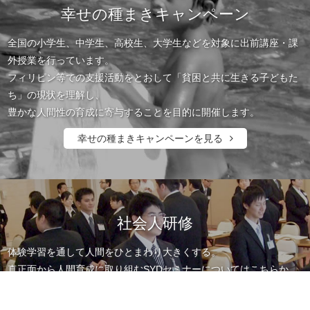
幸せの種まきキャンペーン
全国の小学生、中学生、高校生、大学生などを対象に出前講座・課
外授業を行っています。
フィリピン等での支援活動をとおして「貧困と共に生きる子どもた
ち」の現状を理解し、
豊かな人間性の育成に寄与することを目的に開催します。
幸せの種まきキャンペーンを見る
社会人研修
体験学習を通して人間をひとまわり大きくする。
真正面から人間育成に取り組むSYDセミナーについてはこちらか
ら。