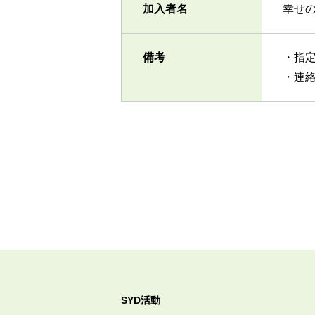
加入者名
幸せ
備考
・指
・連
SYD活動