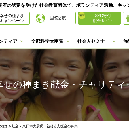
は内閣府の認定を受けた社会教育団体で、ボランティア活動、キ
幸せの種まき
SYD寄付
国際交流
キャンペーン
献金サイト
ンティア
文部科学大臣賞
社会人セミナー
施
幸せの種まき献金・
チャリティ
の種まき献金
東日本大震災 被災者支援金の募集