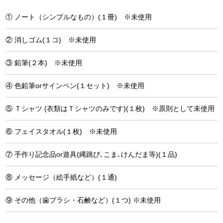
① ノート（シンプルなもの）(１冊) ※未使用
② 消しゴム(１コ) ※未使用
③ 鉛筆(２本) ※未使用
④ 色鉛筆orサインペン(１セット) ※未使用
⑤ Ｔシャツ (衣類はＴシャツのみです)(１枚) ※原則として未使用
⑥ フェイスタオル(１枚) ※未使用
⑦ 手作り記念品or遊具(縄跳び､こま､けんだま等)(１品)
⑧ メッセージ（絵手紙など）(１通)
⑨ その他（歯ブラシ・石鹸など）(１つ) ※未使用