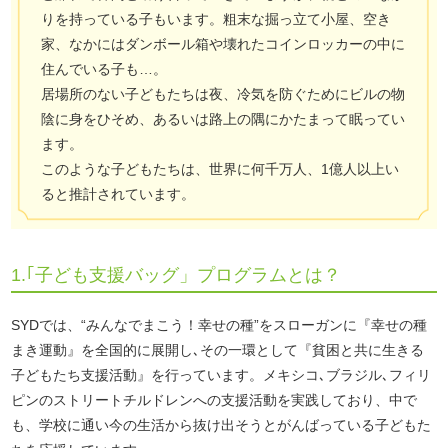
りを持っている子もいます。粗末な掘っ立て小屋、空き
家、なかにはダンボール箱や壊れたコインロッカーの中に
住んでいる子も…。
居場所のない子どもたちは夜、冷気を防ぐためにビルの物
陰に身をひそめ、あるいは路上の隅にかたまって眠ってい
ます。
このような子どもたちは、世界に何千万人、1億人以上い
ると推計されています。
1.｢子ども支援バッグ」プログラムとは？
SYDでは、“みんなでまこう！幸せの種”をスローガンに『幸せの種
まき運動』を全国的に展開し､その一環として『貧困と共に生きる
子どもたち支援活動』を行っています。メキシコ､ブラジル､フィリ
ピンのストリートチルドレンへの支援活動を実践しており、中で
も、学校に通い今の生活から抜け出そうとがんばっている子どもた