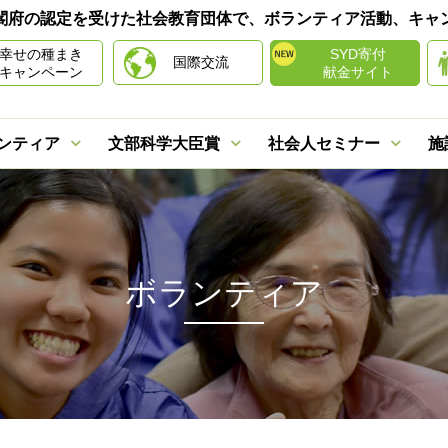
は内閣府の認定を受けた社会教育団体で、ボランティア活動、キ
幸せの種まき
SYD寄付
国際交流
キャンペーン
献金サイト
ンティア
文部科学大臣賞
社会人セミナー
施
ボランティア