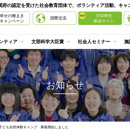
は内閣府の認定を受けた社会教育団体で、ボランティア活動、キ
幸せの種まき
SYD寄付
国際交流
キャンペーン
献金サイト
ンティア
文部科学大臣賞
社会人セミナー
施
お知らせ
季子ども自然体験キャンプ 募集開始しました