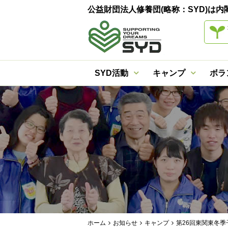
公益財団法人修養団(略称：SYD)
SYD活動
キャンプ
ボラ
ホーム
お知らせ
キャンプ
第26回東関東冬