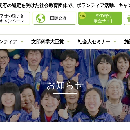
は内閣府の認定を受けた社会教育団体で、ボランティア活動、キ
幸せの種まき
SYD寄付
国際交流
キャンペーン
献金サイト
ンティア
文部科学大臣賞
社会人セミナー
施
お知らせ