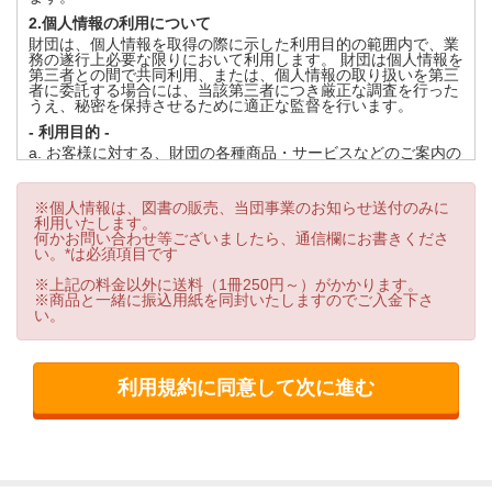
2.個人情報の利用について
財団は、個人情報を取得の際に示した利用目的の範囲内で、業
務の遂行上必要な限りにおいて利用します。 財団は個人情報を
第三者との間で共同利用、または、個人情報の取り扱いを第三
者に委託する場合には、当該第三者につき厳正な調査を行った
うえ、秘密を保持させるために適正な監督を行います。
- 利用目的 -
a. お客様に対する、財団の各種商品・サービスなどのご案内の
ため
b. お客様に対して、財団が事前に文書などによって通知する利
用目的のため
※個人情報は、図書の販売、当団事業のお知らせ送付のみに
利用いたします。
3.個人情報の第三者提供について
何かお問い合わせ等ございましたら、通信欄にお書きくださ
財団は、法令に定める場合を除き、個人情報を事前に本人の同
い。*は必須項目です
意を得ることなく第三者に提供しません。
※上記の料金以外に送料（1冊250円～）がかかります。
4.個人情報の管理について
※商品と一緒に振込用紙を同封いたしますのでご入金下さ
財団は、個人情報の正確性を保ち、これを安全に管理いたしま
い。
す。
財団は、個人情報の紛失・破壊・改ざん及び漏えいなどを防止
するため、不正アクセス・コンピュータウィルス等に対する適
正な情報セキュリティ対策を講じます。
財団は、個人情報を持ち出し、外部へ送信する等により漏えい
させません。
5.個人情報の開示・訂正・利用停止・消去について
財団は、本人が自己の個人情報について、開示・訂正・利用停
止・消去等を求める権利を有していることを確認し、これらの
要求のある場合には、異議なく速やかに対応します。 なお、財