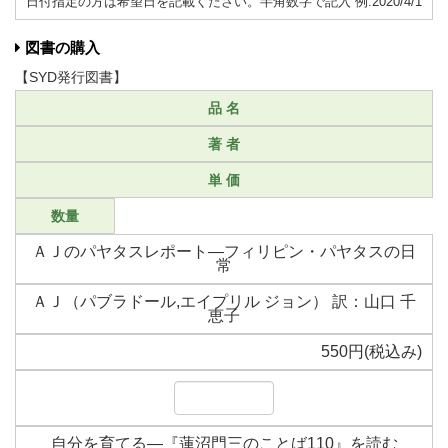
日付指定の方は希望日を記載ください。半角数字で記入 例:2020/4/1
図書の購入
【SYD発行図書】
品 名
著 者
単 価
数量
ＡＪのパヤタスレポート―フィリピン・パヤタスの日
常
ＡＪ（パブラドール,エイプリル ジョン） 訳：山口 千
恵子
550円(税込み)
自分を育てる―『蓮沼門三のことば110』を読む