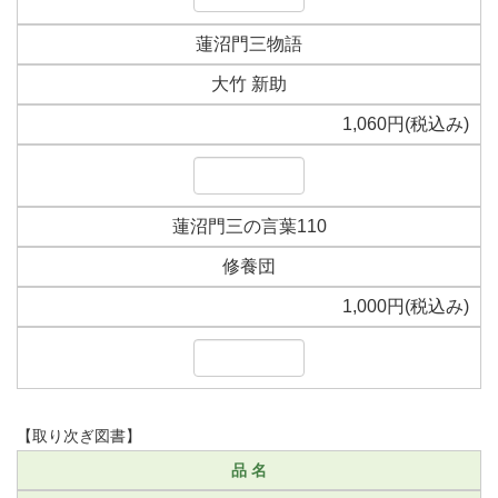
蓮沼門三物語
大竹 新助
1,060円(税込み)
蓮沼門三の言葉110
修養団
1,000円(税込み)
【取り次ぎ図書】
品 名