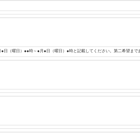
月●日（曜日）●●時～●月●日（曜日）●時と記載してください。第二希望まで