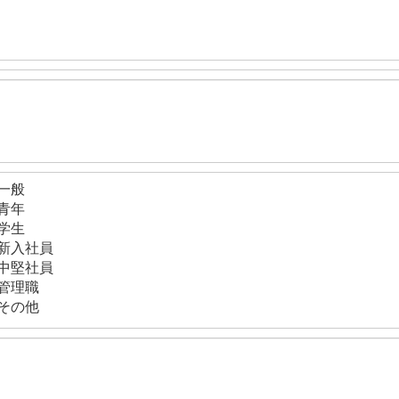
一般
青年
学生
新入社員
中堅社員
管理職
その他